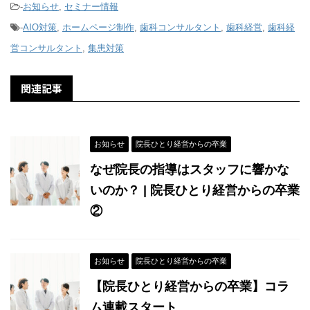
-
お知らせ
,
セミナー情報
-
AIO対策
,
ホームページ制作
,
歯科コンサルタント
,
歯科経営
,
歯科経
営コンサルタント
,
集患対策
関連記事
お知らせ
院長ひとり経営からの卒業
なぜ院長の指導はスタッフに響かな
いのか？ | 院長ひとり経営からの卒業
②
お知らせ
院長ひとり経営からの卒業
【院長ひとり経営からの卒業】コラ
ム連載スタート