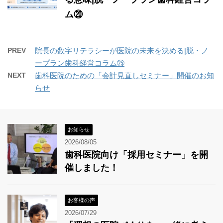
ム⑳
PREV
院長の数字リテラシーが医院の未来を決める|脱・ノ
ープラン歯科経営コラム㉕
NEXT
歯科医院のための「会計見直しセミナー」開催のお知
らせ
お知らせ
2026/08/05
歯科医院向け「採用セミナー」を開
催しました！
お客様の声
2026/07/29