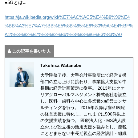
●5Gとは...
https://ja.wikipedia.org/wiki/%E7%AC%AC5%E4%B8%96%E4
%BB%A3%E7%A7%BB%E5%8B%95%E9%80%9A%E4%BF%
A1%E3%82%B7%E3%82%B9%E3%83%86%E3%83%A0
この記事を書いた人
Takuhisa Watanabe
大学院修了後、大手会計事務所にて経営支援
部門の立ち上げに携わり、事業拡大支援や中
長期の経営計画策定に従事。 2013年にクオ
リアグローバルマネジメント株式会社を設立
し、医科・歯科を中心に多業種の経営コンサ
ルティングを行う。 2015年以降は歯科医院
の経営支援に特化し、これまでに500件以上
の支援実績を持つ。 医療法人化・MS法人設
立および設立後の活用支援を強みとし、節税
にとどまらない中長期視点の経営設計・組織