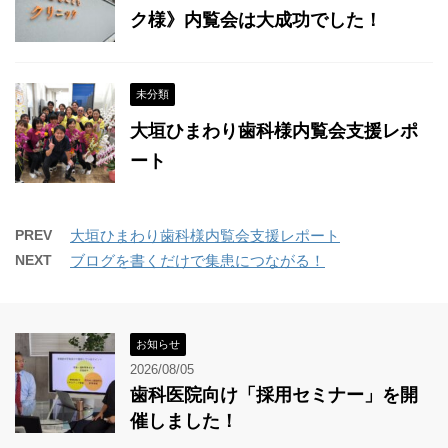
ク様》内覧会は大成功でした！
未分類
大垣ひまわり歯科様内覧会支援レポ
ート
PREV
大垣ひまわり歯科様内覧会支援レポート
NEXT
ブログを書くだけで集患につながる！
お知らせ
2026/08/05
歯科医院向け「採用セミナー」を開
催しました！